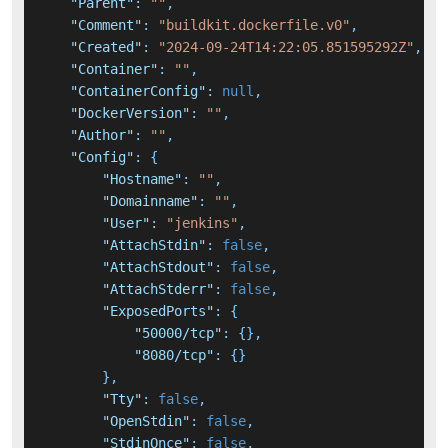
"Parent"
:
""
,
"Comment"
:
"buildkit.dockerfile.v0"
,
"Created"
:
"2024-09-24T14:22:05.851595292Z"
,
"Container"
:
""
,
"ContainerConfig"
:
null
,
"DockerVersion"
:
""
,
"Author"
:
""
,
"Config"
:
{
"Hostname"
:
""
,
"Domainname"
:
""
,
"User"
:
"jenkins"
,
"AttachStdin"
:
false
,
"AttachStdout"
:
false
,
"AttachStderr"
:
false
,
"ExposedPorts"
:
{
"50000/tcp"
:
{
}
,
"8080/tcp"
:
{
}
}
,
"Tty"
:
false
,
"OpenStdin"
:
false
,
"StdinOnce"
:
false
,