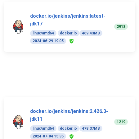
docker.io/jenkins/jenkins:latest-
jdk17
2918
linux/amd64
docker.io
469.43MB
2024-06-29 19:05
docker.io/jenkins/jenkins:2.426.3-
jdk11
1219
linux/amd64
docker.io
478.37MB
2024-07-04 15:35