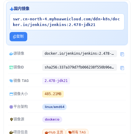
国内镜像
swr.cn-north-4.myhuaweicloud.com/ddn-k8s/doc
ker.io/jenkins/jenkins:2.478-jdk21
复制
源镜像
docker.io/jenkins/jenkins:2.478-jdk21
镜像ID
sha256:337a379d7fb066238f550b96e96e4c08148703c7da8b8c31318648a4df39d8e9
镜像 TAG
2.478-jdk21
镜像大小
485.21MB
平台架构
linux/amd64
镜像源
docker.io
项目信息
Hub 主页
所有 TAG