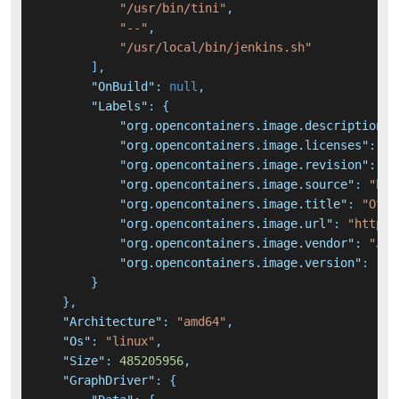
"/usr/bin/tini"
,
"--"
,
"/usr/local/bin/jenkins.sh"
]
,
"OnBuild"
:
null
,
"Labels"
:
{
"org.opencontainers.image.description"
:
"org.opencontainers.image.licenses"
:
"M
"org.opencontainers.image.revision"
:
"0
"org.opencontainers.image.source"
:
"htt
"org.opencontainers.image.title"
:
"Offi
"org.opencontainers.image.url"
:
"https:
"org.opencontainers.image.vendor"
:
"Jen
"org.opencontainers.image.version"
:
"2.
}
}
,
"Architecture"
:
"amd64"
,
"Os"
:
"linux"
,
"Size"
:
485205956
,
"GraphDriver"
:
{