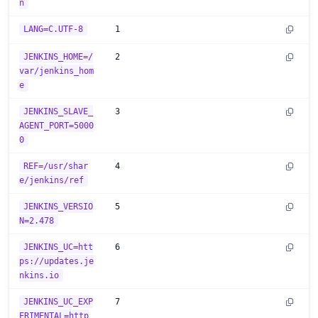
n
LANG=C.UTF-8
1
JENKINS_HOME=/
2
var/jenkins_hom
e
JENKINS_SLAVE_
3
AGENT_PORT=5000
0
REF=/usr/shar
4
e/jenkins/ref
JENKINS_VERSIO
5
N=2.478
JENKINS_UC=htt
6
ps://updates.je
nkins.io
JENKINS_UC_EXP
7
ERIMENTAL=http