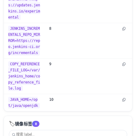
s://updates.jen
kins.io/experim
ental
JENKINS_INCREM
8
ENTALS_REPO_MIR
ROR=https://rep
o.jenkins-ci.or
g/incrementals
COPY_REFERENCE
9
_FILE_LOG=/var/
jenkins_home/co
py_reference_fi
le.log
JAVA_HOME=/op
10
t/java/openjdk
🏷️
镜像标签
8