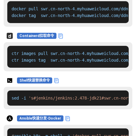
docker pull swr.cn-north-4.myhuaweicloud.com/ddn-k8
docker tag  swr.cn-north-4.myhuaweicloud.com/ddn-k8
Containerd拉取命令
ctr images pull swr.cn-north-4.myhuaweicloud.com/dd
ctr images tag  swr.cn-north-4.myhuaweicloud.com/dd
Shell快速替换命令
sed -i 
's#jenkins/jenkins:2.478-jdk21#swr.cn-north-
Ansible快速分发-Docker