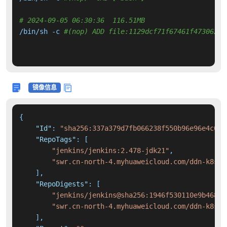
# 2024-09-05 06:30:36  116.51MB 
/bin/sh -c 
#(nop) ADD file:1129dcf71f67461f4730620f
镜像信息
{
"Id"
:
"sha256:337a379d7fb066238f550b96e96e4c081
"RepoTags"
:
[
"jenkins/jenkins:2.478-jdk21"
,
"swr.cn-north-4.myhuaweicloud.com/ddn-k8s/d
]
,
"RepoDigests"
:
[
"jenkins/jenkins@sha256:1946f530110e9b46884
"swr.cn-north-4.myhuaweicloud.com/ddn-k8s/d
]
,