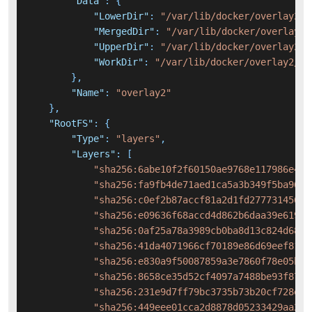
"Data"
:
{
"LowerDir"
:
"/var/lib/docker/overlay2/2
"MergedDir"
:
"/var/lib/docker/overlay2/
"UpperDir"
:
"/var/lib/docker/overlay2/7
"WorkDir"
:
"/var/lib/docker/overlay2/72
}
,
"Name"
:
"overlay2"
}
,
"RootFS"
:
{
"Type"
:
"layers"
,
"Layers"
:
[
"sha256:6abe10f2f60150ae9768e117986e4f8
"sha256:fa9fb4de71aed1ca5a3b349f5ba96ee
"sha256:c0ef2b87accf81a2d1fd277731456d9
"sha256:e09636f68accd4d862b6daa39e619ef
"sha256:0af25a78a3989cb0ba8d13c824d6884
"sha256:41da4071966cf70189e86d69eef8173
"sha256:e830a9f50087859a3e7860f78e05bce
"sha256:8658ce35d52cf4097a7488be93f87e8
"sha256:231e9d7ff79bc3735b73b20cf728e9d
"sha256:449eee01cca2d8878d05233429aa284