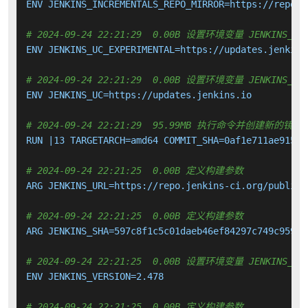
ENV JENKINS_INCREMENTALS_REPO_MIRROR=https://repo.j
# 2024-09-24 22:21:29  0.00B 设置环境变量 JENKINS_UC_
ENV JENKINS_UC_EXPERIMENTAL=https://updates.jenkins.
# 2024-09-24 22:21:29  0.00B 设置环境变量 JENKINS_UC
ENV JENKINS_UC=https://updates.jenkins.io

# 2024-09-24 22:21:29  95.99MB 执行命令并创建新的镜像
RUN |13 TARGETARCH=amd64 COMMIT_SHA=0af1e711ae91594
# 2024-09-24 22:21:25  0.00B 定义构建参数
ARG JENKINS_URL=https://repo.jenkins-ci.org/public/
# 2024-09-24 22:21:25  0.00B 定义构建参数
ARG JENKINS_SHA=597c8f1c5c01daeb46ef84297c749c959ab
# 2024-09-24 22:21:25  0.00B 设置环境变量 JENKINS_VER
ENV JENKINS_VERSION=2.478

# 2024-09-24 22:21:25  0.00B 定义构建参数