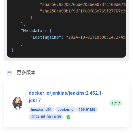
"sha256:9320876bde203bee073fc100de2104f
"sha256:a99b1f9df1fc0f66e769f27707c305d
]
}
,
"Metadata"
:
{
"LastTagTime"
:
"2024-10-01T18:08:14.2745817
}
}
更多版本
docker.io/jenkins/jenkins:2.452.1-
jdk17
1717
linux/amd64
docker.io
469.61MB
2024-05-30 14:39