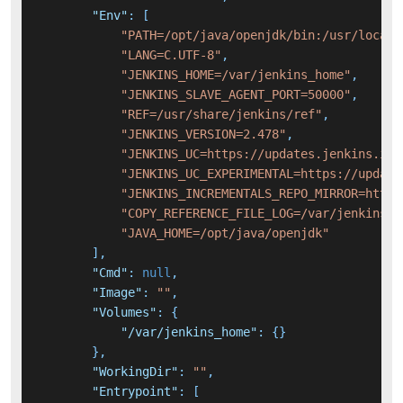
"Env"
:
[
"PATH=/opt/java/openjdk/bin:/usr/local/
"LANG=C.UTF-8"
,
"JENKINS_HOME=/var/jenkins_home"
,
"JENKINS_SLAVE_AGENT_PORT=50000"
,
"REF=/usr/share/jenkins/ref"
,
"JENKINS_VERSION=2.478"
,
"JENKINS_UC=https://updates.jenkins.io"
"JENKINS_UC_EXPERIMENTAL=https://update
"JENKINS_INCREMENTALS_REPO_MIRROR=https
"COPY_REFERENCE_FILE_LOG=/var/jenkins_h
"JAVA_HOME=/opt/java/openjdk"
]
,
"Cmd"
:
null
,
"Image"
:
""
,
"Volumes"
:
{
"/var/jenkins_home"
:
{
}
}
,
"WorkingDir"
:
""
,
"Entrypoint"
:
[