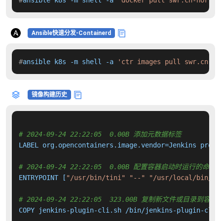
#
ansible k8s -m shell -a 
'docker pull swr.cn-north-
Ansible快速分发-Containerd
#
ansible k8s -m shell -a 
'ctr images pull swr.cn-no
镜像构建历史
# 2024-09-24 22:22:05  0.00B 添加元数据标签
LABEL org.opencontainers.image.vendor=Jenkins proje
# 2024-09-24 22:22:05  0.00B 配置容器启动时运行的命令
ENTRYPOINT [
"/usr/bin/tini"
"--"
"/usr/local/bin/je
# 2024-09-24 22:22:05  323.00B 复制新文件或目录到容器
COPY jenkins-plugin-cli.sh /bin/jenkins-plugin-cli 