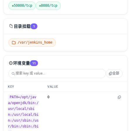
50000/tcp
8080/tcp
📁
目录挂载
1
/var/jenkins_home
⚙️
环境变量
11
全部
KEY
VALUE
PATH=/opt/jav
0
a/openjdk/bin:/
usr/local/sbi
n:/usr/local/bi
n:/usr/sbin:/us
r/bin:/sbin:/bi