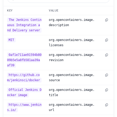
KEY
VALUE
The Jenkins Contin
org.opencontainers.image.
uous Integration a
description
nd Delivery server
MIT
org.opencontainers.image.
licenses
0af1e711ae91594b80
org.opencontainers.image.
09b5e5a8fb581aa39a
revision
af39
https://github.co
org.opencontainers.image.
m/jenkinsci/docker
source
Official Jenkins D
org.opencontainers.image.
ocker image
title
https://www.jenkin
org.opencontainers.image.
s.io/
url