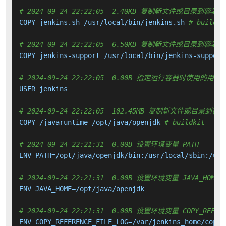
# 2024-09-24 22:22:05  2.40KB 复制新文件或目录到容器中
COPY jenkins.sh /usr/local/bin/jenkins.sh 
# buildki
# 2024-09-24 22:22:05  6.50KB 复制新文件或目录到容器中
COPY jenkins-support /usr/local/bin/jenkins-support
# 2024-09-24 22:22:05  0.00B 指定运行容器时使用的用户
USER jenkins

# 2024-09-24 22:22:05  102.45MB 复制新文件或目录到容
COPY /javaruntime /opt/java/openjdk 
# buildkit
# 2024-09-24 22:21:31  0.00B 设置环境变量 PATH
ENV PATH=/opt/java/openjdk/bin:/usr/local/sbin:/usr
# 2024-09-24 22:21:31  0.00B 设置环境变量 JAVA_HOME
ENV JAVA_HOME=/opt/java/openjdk

# 2024-09-24 22:21:31  0.00B 设置环境变量 COPY_REFERE
ENV COPY_REFERENCE_FILE_LOG=/var/jenkins_home/copy_