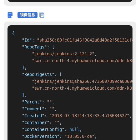
镜像信息
{
"Id"
:
"sha256:80fc01fa46f9642a8d48a2f58131cfa91
"RepoTags"
:
[
"jenkins/jenkins:2.121.2"
,
"swr.cn-north-4.myhuaweicloud.com/ddn-k8s/d
]
,
"RepoDigests"
:
[
"jenkins/jenkins@sha256:4735007899ca036969f
"swr.cn-north-4.myhuaweicloud.com/ddn-k8s/d
]
,
"Parent"
:
""
,
"Comment"
:
""
,
"Created"
:
"2018-07-18T14:13:33.451668462Z"
,
"Container"
:
""
,
"ContainerConfig"
:
null
,
"DockerVersion"
:
"18.05.0-ce"
,