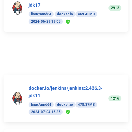
jdk17
2912
linux/amd64
docker.io
469.43MB
2024-06-29 19:05
docker.io/jenkins/jenkins:2.426.3-
jdk11
1216
linux/amd64
docker.io
478.37MB
2024-07-04 15:35