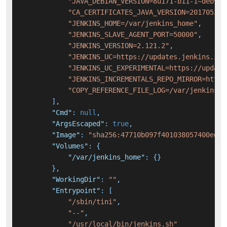
"JAVA_DEBIAN_VERSION=8u171-b11-1~deb9u1
"CA_CERTIFICATES_JAVA_VERSION=20170531+
"JENKINS_HOME=/var/jenkins_home"
,
"JENKINS_SLAVE_AGENT_PORT=50000"
,
"JENKINS_VERSION=2.121.2"
,
"JENKINS_UC=https://updates.jenkins.io"
"JENKINS_UC_EXPERIMENTAL=https://update
"JENKINS_INCREMENTALS_REPO_MIRROR=https
"COPY_REFERENCE_FILE_LOG=/var/jenkins_h
]
,
"Cmd"
:
null
,
"ArgsEscaped"
:
true
,
"Image"
:
"sha256:47710b097f401038057400eda5
"Volumes"
:
{
"/var/jenkins_home"
:
{
}
}
,
"WorkingDir"
:
""
,
"Entrypoint"
:
[
"/sbin/tini"
,
"--"
,
"/usr/local/bin/jenkins.sh"