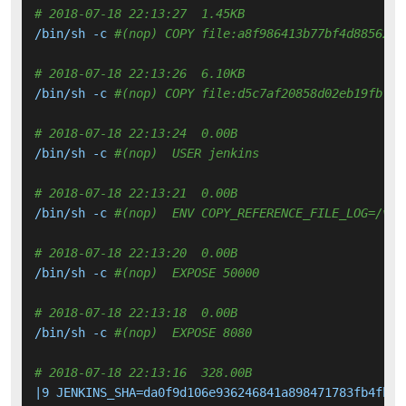
# 2018-07-18 22:13:27  1.45KB 
/bin/sh -c 
#(nop) COPY file:a8f986413b77bf4d88562b9
# 2018-07-18 22:13:26  6.10KB 
/bin/sh -c 
#(nop) COPY file:d5c7af20858d02eb19fbfe6
# 2018-07-18 22:13:24  0.00B 
/bin/sh -c 
#(nop)  USER jenkins
# 2018-07-18 22:13:21  0.00B 
/bin/sh -c 
#(nop)  ENV COPY_REFERENCE_FILE_LOG=/var
# 2018-07-18 22:13:20  0.00B 
/bin/sh -c 
#(nop)  EXPOSE 50000
# 2018-07-18 22:13:18  0.00B 
/bin/sh -c 
#(nop)  EXPOSE 8080
# 2018-07-18 22:13:16  328.00B 
|9 JENKINS_SHA=da0f9d106e936246841a898471783fb4fbdb