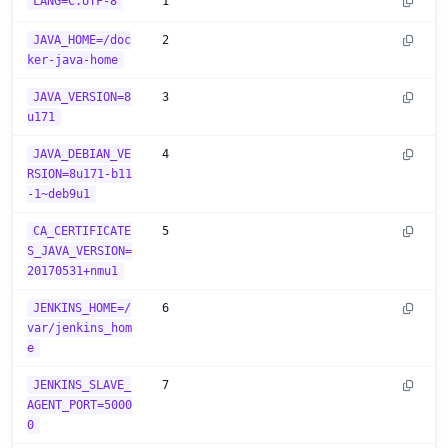
LANG=C.UTF-8
1
JAVA_HOME=/doc
2
ker-java-home
JAVA_VERSION=8
3
u171
JAVA_DEBIAN_VE
4
RSION=8u171-b11
-1~deb9u1
CA_CERTIFICATE
5
S_JAVA_VERSION=
20170531+nmu1
JENKINS_HOME=/
6
var/jenkins_hom
e
JENKINS_SLAVE_
7
AGENT_PORT=5000
0