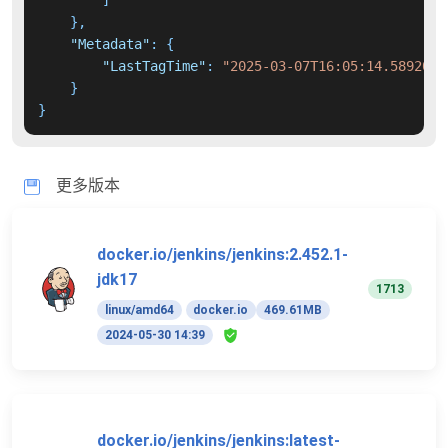
]
}
,
"Metadata"
:
{
"LastTagTime"
:
"2025-03-07T16:05:14.5892047
}
}
更多版本
docker.io/jenkins/jenkins:2.452.1-
jdk17
1713
linux/amd64
docker.io
469.61MB
2024-05-30 14:39
docker.io/jenkins/jenkins:latest-