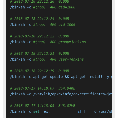
# 2018-07-18 22:12:26  0.00B 
/bin/sh -c 
#(nop)  ARG gid=1000
# 2018-07-18 22:12:24  0.00B 
/bin/sh -c 
#(nop)  ARG uid=1000
# 2018-07-18 22:12:22  0.00B 
/bin/sh -c 
#(nop)  ARG group=jenkins
# 2018-07-18 22:12:21  0.00B 
/bin/sh -c 
#(nop)  ARG user=jenkins
# 2018-07-18 22:12:19  0.00B 
/bin/sh -c apt-get update && apt-get install -y git
# 2018-07-17 14:18:07  354.94KB 
/bin/sh -c /var/lib/dpkg/info/ca-certificates-java.
# 2018-07-17 14:18:05  348.07MB 
/bin/sh -c 
set
 -ex; 		
if
 [ ! -d /usr/shar