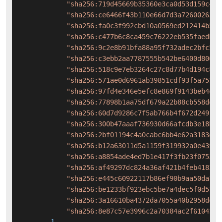
"sha256:719d45669b35360e3ca0d53d159c42c
"sha256:ce6466f43b110e66d7d3a72600262a1
"sha256:fa0c3f992cbd10a0569ed212414b50f
"sha256:c477b6c8ca459c76222eb535faedb89
"sha256:9c2e8b91bfa88a95f732adec2bfc5c0
"sha256:c3ebb2aa7787555b542be6400d8064a
"sha256:518c9e7eb3264c27c8d77b4d194c80d
"sha256:571ae0d6961ab39851cdf93f5a75390
"sha256:97fd4e346e5efc8e869f9143beb4efe
"sha256:77898b1aa75df679a22b88cb558de20
"sha256:60d7d9286c7f5ab766b4f672d249109
"sha256:300b47aaaf736930d66afcdb3e18b95
"sha256:2bf01194c4a0cabc6bb4e62a3183dc1
"sha256:b12a63011d5a1159f319932a0e43903
"sha256:a8854ade4ed7b1e417f3fb23f07531c
"sha256:af49297dc824a36af421b4feb41822f
"sha256:e445c60922117b86ef90b9aa50da7ef
"sha256:be1233bf923ebc5be7a4dec5f0d51ac
"sha256:3a16610ba4372da7055a40b2958deef
"sha256:8e87c57e3996c2a70384ac2f6104310