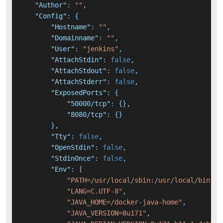
"Author"
:
""
,
"Config"
:
{
"Hostname"
:
""
,
"Domainname"
:
""
,
"User"
:
"jenkins"
,
"AttachStdin"
:
false
,
"AttachStdout"
:
false
,
"AttachStderr"
:
false
,
"ExposedPorts"
:
{
"50000/tcp"
:
{
}
,
"8080/tcp"
:
{
}
}
,
"Tty"
:
false
,
"OpenStdin"
:
false
,
"StdinOnce"
:
false
,
"Env"
:
[
"PATH=/usr/local/sbin:/usr/local/bin:/u
"LANG=C.UTF-8"
,
"JAVA_HOME=/docker-java-home"
,
"JAVA_VERSION=8u171"
,