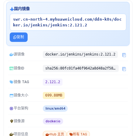
国内镜像
swr.cn-north-4.myhuaweicloud.com/ddn-k8s/doc
ker.io/jenkins/jenkins:2.121.2
复制
源镜像
docker.io/jenkins/jenkins:2.121.2
镜像ID
sha256:80fc01fa46f9642a8d48a2f58131cfa91eb6d8c5f6d58df20591d7fb81ff9ff5
镜像 TAG
2.121.2
镜像大小
699.88MB
平台架构
linux/amd64
镜像源
docker.io
项目信息
Hub 主页
所有 TAG