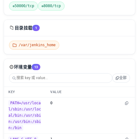
50000/tcp
8080/tcp
📁
目录挂载
1
/var/jenkins_home
⚙️
环境变量
13
全部
KEY
VALUE
PATH=/usr/loca
0
l/sbin:/usr/loc
al/bin:/usr/sbi
n:/usr/bin:/sbi
n:/bin