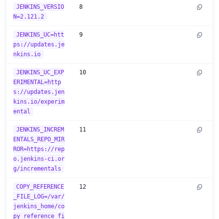
JENKINS_VERSIO
8
N=2.121.2
JENKINS_UC=htt
9
ps://updates.je
nkins.io
JENKINS_UC_EXP
10
ERIMENTAL=http
s://updates.jen
kins.io/experim
ental
JENKINS_INCREM
11
ENTALS_REPO_MIR
ROR=https://rep
o.jenkins-ci.or
g/incrementals
COPY_REFERENCE
12
_FILE_LOG=/var/
jenkins_home/co
py_reference_fi