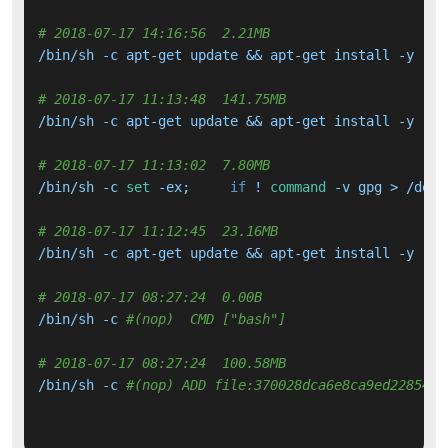
# 2018-07-17 14:16:56  2.21MB 
# 2018-07-17 11:13:48  141.75MB 
# 2018-07-17 11:13:02  7.80MB 
/bin/sh -c 
set
 -ex; 	
if
 ! 
command
 -v gpg > /dev/
# 2018-07-17 11:12:45  23.16MB 
# 2018-07-17 08:27:24  0.00B 
/bin/sh -c 
#(nop)  CMD ["bash"]
# 2018-07-17 08:27:24  100.58MB 
/bin/sh -c 
#(nop) ADD file:370028dca6e8ca9ed228549d