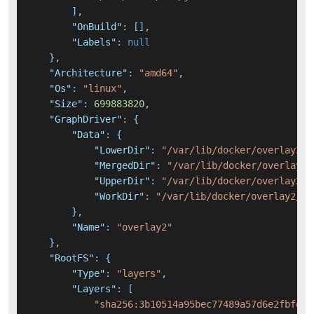
]
,
"OnBuild"
:
[
]
,
"Labels"
:
null
}
,
"Architecture"
:
"amd64"
,
"Os"
:
"linux"
,
"Size"
:
699883820
,
"GraphDriver"
:
{
"Data"
:
{
"LowerDir"
:
"/var/lib/docker/overlay2/9
"MergedDir"
:
"/var/lib/docker/overlay2/
"UpperDir"
:
"/var/lib/docker/overlay2/c
"WorkDir"
:
"/var/lib/docker/overlay2/c8
}
,
"Name"
:
"overlay2"
}
,
"RootFS"
:
{
"Type"
:
"layers"
,
"Layers"
:
[
"sha256:3b10514a95bec77489a57d6e2fbfddb