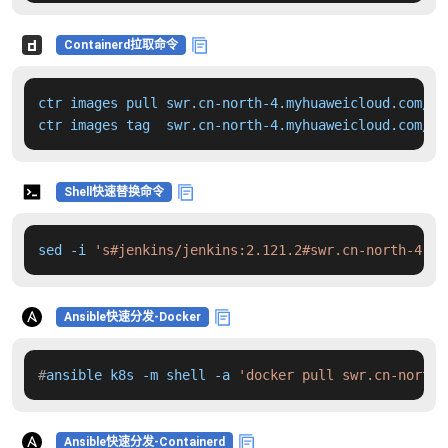
Containerd拉取命令
ctr images pull swr.cn-north-4.myhuaweicloud.com/dd
ctr images tag  swr.cn-north-4.myhuaweicloud.com/dd
Shell快速替换命令
sed -i 
's#jenkins/jenkins:2.121.2#swr.cn-north-4.my
Ansible快速分发-Docker
#
ansible k8s -m shell -a 
'docker pull swr.cn-north-
Ansible快速分发-Containerd