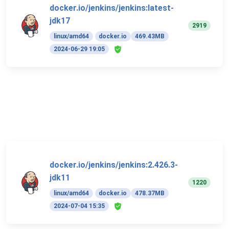
docker.io/jenkins/jenkins:latest-
jdk17
2919
linux/amd64
docker.io
469.43MB
2024-06-29 19:05
docker.io/jenkins/jenkins:2.426.3-
jdk11
1220
linux/amd64
docker.io
478.37MB
2024-07-04 15:35