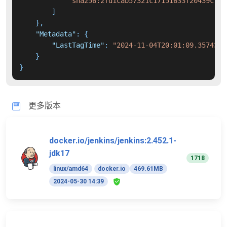
"sha256:2fd1cab57321c17151633f20439c716
]
}
,
"Metadata"
:
{
"LastTagTime"
:
"2024-11-04T20:01:09.3574366
}
}
更多版本
docker.io/jenkins/jenkins:2.452.1-
jdk17
1718
linux/amd64
docker.io
469.61MB
2024-05-30 14:39