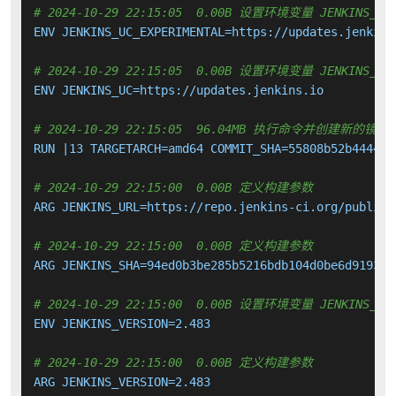
# 2024-10-29 22:15:05  0.00B 设置环境变量 JENKINS_UC_
ENV JENKINS_UC_EXPERIMENTAL=https://updates.jenkins.
# 2024-10-29 22:15:05  0.00B 设置环境变量 JENKINS_UC
ENV JENKINS_UC=https://updates.jenkins.io

# 2024-10-29 22:15:05  96.04MB 执行命令并创建新的镜像
RUN |13 TARGETARCH=amd64 COMMIT_SHA=55808b52b4444c1
# 2024-10-29 22:15:00  0.00B 定义构建参数
ARG JENKINS_URL=https://repo.jenkins-ci.org/public/
# 2024-10-29 22:15:00  0.00B 定义构建参数
ARG JENKINS_SHA=94ed0b3be285b5216bdb104d0be6d91938a
# 2024-10-29 22:15:00  0.00B 设置环境变量 JENKINS_VER
ENV JENKINS_VERSION=2.483

# 2024-10-29 22:15:00  0.00B 定义构建参数
ARG JENKINS_VERSION=2.483
