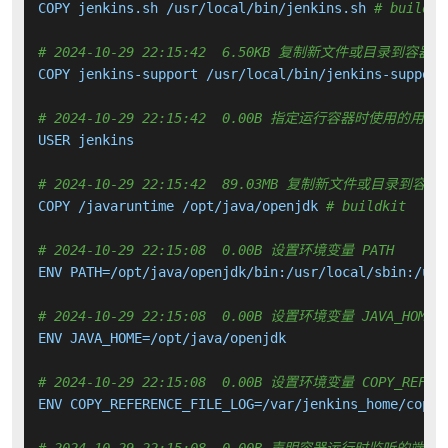
COPY jenkins.sh /usr/local/bin/jenkins.sh 
# buildki
# 2024-10-29 22:15:42  6.50KB 复制新文件或目录到容器中
COPY jenkins-support /usr/local/bin/jenkins-support
# 2024-10-29 22:15:42  0.00B 指定运行容器时使用的用户
USER jenkins

# 2024-10-29 22:15:42  89.03MB 复制新文件或目录到容器
COPY /javaruntime /opt/java/openjdk 
# buildkit
# 2024-10-29 22:15:08  0.00B 设置环境变量 PATH
ENV PATH=/opt/java/openjdk/bin:/usr/local/sbin:/usr
# 2024-10-29 22:15:08  0.00B 设置环境变量 JAVA_HOME
ENV JAVA_HOME=/opt/java/openjdk

# 2024-10-29 22:15:08  0.00B 设置环境变量 COPY_REFERE
ENV COPY_REFERENCE_FILE_LOG=/var/jenkins_home/copy_