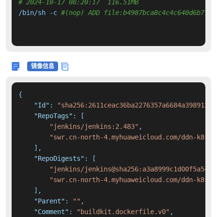
# 2024-10-17 08:20:17  116.51MB 
/bin/sh -c 
#(nop) ADD file:b4987bca8c4c4c640d6b71dc
镜像信息
{
"Id"
:
"sha256:2611ceac36ba2276357a6684a398912d3
"RepoTags"
:
[
"jenkins/jenkins:2.483"
,
"swr.cn-north-4.myhuaweicloud.com/ddn-k8s/d
]
,
"RepoDigests"
:
[
"jenkins/jenkins@sha256:a3a8999c1d00f5a5447
"swr.cn-north-4.myhuaweicloud.com/ddn-k8s/d
]
,
"Parent"
:
""
,
"Comment"
:
"buildkit.dockerfile.v0"
,