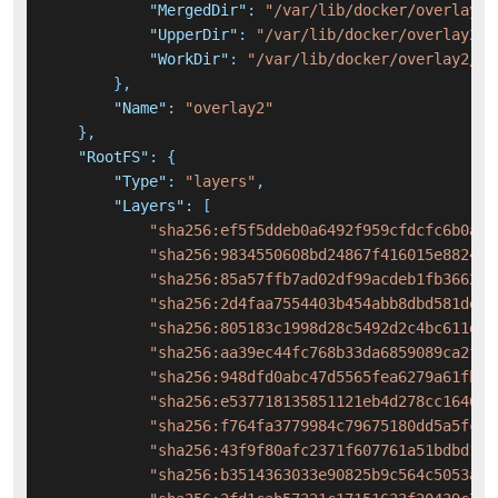
"MergedDir"
:
"/var/lib/docker/overlay2/
"UpperDir"
:
"/var/lib/docker/overlay2/b
"WorkDir"
:
"/var/lib/docker/overlay2/b1
}
,
"Name"
:
"overlay2"
}
,
"RootFS"
:
{
"Type"
:
"layers"
,
"Layers"
:
[
"sha256:ef5f5ddeb0a6492f959cfdcfc6b0a35
"sha256:9834550608bd24867f416015e8824b7
"sha256:85a57ffb7ad02df99acdeb1fb366263
"sha256:2d4faa7554403b454abb8dbd581de3f
"sha256:805183c1998d28c5492d2c4bc611d6d
"sha256:aa39ec44fc768b33da6859089ca2fff
"sha256:948dfd0abc47d5565fea6279a61fb6c
"sha256:e537718135851121eb4d278cc164613
"sha256:f764fa3779984c79675180dd5a5fc06
"sha256:43f9f80afc2371f607761a51bdbd148
"sha256:b3514363033e90825b9c564c5053a28