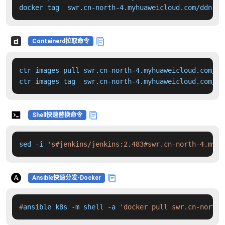
docker tag  swr.cn-north-4.myhuaweicloud.com/ddn-k8
Containerd拉取命令
ctr images pull swr.cn-north-4.myhuaweicloud.com/dd
ctr images tag  swr.cn-north-4.myhuaweicloud.com/dd
Shell快速替换命令
sed -i 
's#jenkins/jenkins:2.483#swr.cn-north-4.myhu
Ansible快速分发-Docker
#
ansible k8s -m shell -a 
'docker pull swr.cn-north-