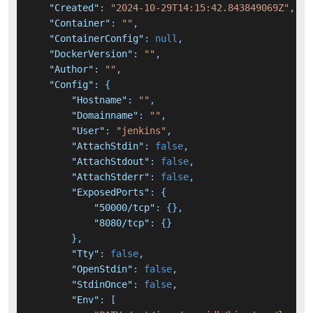
"Created"
:
"2024-10-29T14:15:42.843849069Z"
,
"Container"
:
""
,
"ContainerConfig"
:
null
,
"DockerVersion"
:
""
,
"Author"
:
""
,
"Config"
:
{
"Hostname"
:
""
,
"Domainname"
:
""
,
"User"
:
"jenkins"
,
"AttachStdin"
:
false
,
"AttachStdout"
:
false
,
"AttachStderr"
:
false
,
"ExposedPorts"
:
{
"50000/tcp"
:
{
}
,
"8080/tcp"
:
{
}
}
,
"Tty"
:
false
,
"OpenStdin"
:
false
,
"StdinOnce"
:
false
,
"Env"
:
[