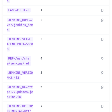
n
LANG=C.UTF-8
1
JENKINS_HOME=/
2
var/jenkins_hom
e
JENKINS_SLAVE_
3
AGENT_PORT=5000
0
REF=/usr/shar
4
e/jenkins/ref
JENKINS_VERSIO
5
N=2.483
JENKINS_UC=htt
6
ps://updates.je
nkins.io
JENKINS_UC_EXP
7
ERIMENTAL=http