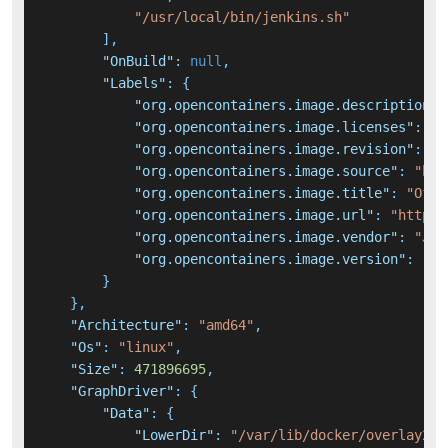
"/usr/local/bin/jenkins.sh"
]
,
"OnBuild"
:
null
,
"Labels"
:
{
"org.opencontainers.image.description"
:
"org.opencontainers.image.licenses"
:
"M
"org.opencontainers.image.revision"
:
"5
"org.opencontainers.image.source"
:
"htt
"org.opencontainers.image.title"
:
"Offi
"org.opencontainers.image.url"
:
"https:
"org.opencontainers.image.vendor"
:
"Jen
"org.opencontainers.image.version"
:
"2.
}
}
,
"Architecture"
:
"amd64"
,
"Os"
:
"linux"
,
"Size"
:
471896695
,
"GraphDriver"
:
{
"Data"
:
{
"LowerDir"
:
"/var/lib/docker/overlay2/d