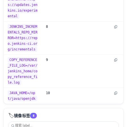
s://updates.jen
kins.io/experim
ental
JENKINS_INCREM
8
ENTALS_REPO_MIR
ROR=https://rep
o.jenkins-ci.or
g/incrementals
COPY_REFERENCE
9
_FILE_LOG=/var/
jenkins_home/co
py_reference_fi
le.log
JAVA_HOME=/op
10
t/java/openjdk
🏷️
镜像标签
8