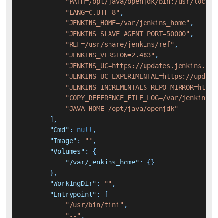
"PATH=/opt/java/openjdk/bin:/usr/local/
"LANG=C.UTF-8"
,
"JENKINS_HOME=/var/jenkins_home"
,
"JENKINS_SLAVE_AGENT_PORT=50000"
,
"REF=/usr/share/jenkins/ref"
,
"JENKINS_VERSION=2.483"
,
"JENKINS_UC=https://updates.jenkins.io"
"JENKINS_UC_EXPERIMENTAL=https://update
"JENKINS_INCREMENTALS_REPO_MIRROR=https
"COPY_REFERENCE_FILE_LOG=/var/jenkins_h
"JAVA_HOME=/opt/java/openjdk"
]
,
"Cmd"
:
null
,
"Image"
:
""
,
"Volumes"
:
{
"/var/jenkins_home"
:
{
}
}
,
"WorkingDir"
:
""
,
"Entrypoint"
:
[
"/usr/bin/tini"
,
"--"
,