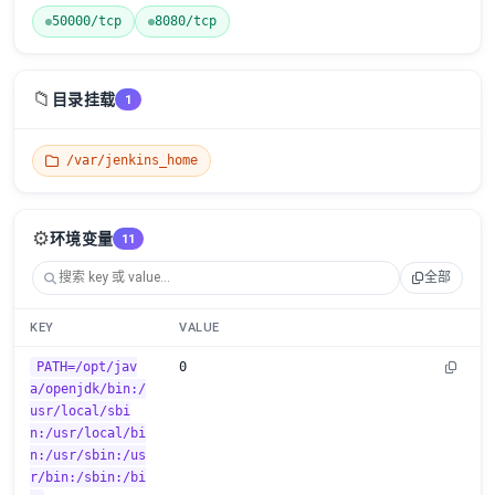
50000/tcp
8080/tcp
📁
目录挂载
1
/var/jenkins_home
⚙️
环境变量
11
全部
KEY
VALUE
PATH=/opt/jav
0
a/openjdk/bin:/
usr/local/sbi
n:/usr/local/bi
n:/usr/sbin:/us
r/bin:/sbin:/bi