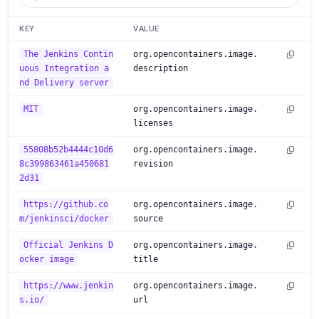
KEY
VALUE
The Jenkins Contin
org.opencontainers.image.
uous Integration a
description
nd Delivery server
MIT
org.opencontainers.image.
licenses
55808b52b4444c10d6
org.opencontainers.image.
8c399863461a450681
revision
2d31
https://github.co
org.opencontainers.image.
m/jenkinsci/docker
source
Official Jenkins D
org.opencontainers.image.
ocker image
title
https://www.jenkin
org.opencontainers.image.
s.io/
url