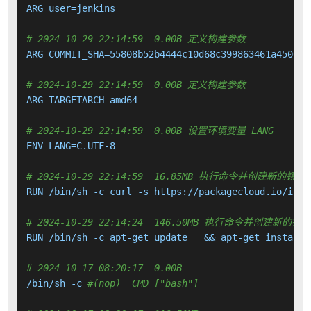
ARG user=jenkins

# 2024-10-29 22:14:59  0.00B 定义构建参数
ARG COMMIT_SHA=55808b52b4444c10d68c399863461a4506812
# 2024-10-29 22:14:59  0.00B 定义构建参数
ARG TARGETARCH=amd64

# 2024-10-29 22:14:59  0.00B 设置环境变量 LANG
ENV LANG=C.UTF-8

# 2024-10-29 22:14:59  16.85MB 执行命令并创建新的镜像
RUN /bin/sh -c curl -s https://packagecloud.io/inst
# 2024-10-29 22:14:24  146.50MB 执行命令并创建新的镜
RUN /bin/sh -c apt-get update   && apt-get install 
# 2024-10-17 08:20:17  0.00B 
/bin/sh -c 
#(nop)  CMD ["bash"]