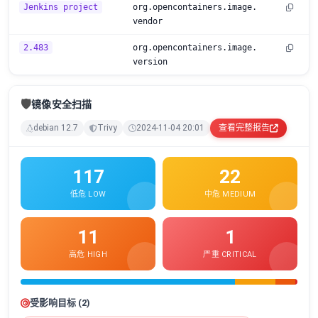
Jenkins project
org.opencontainers.image.
vendor
2.483
org.opencontainers.image.
version
🛡️
镜像安全扫描
debian 12.7
Trivy
2024-11-04 20:01
查看完整报告
117
22
低危 LOW
中危 MEDIUM
11
1
高危 HIGH
严重 CRITICAL
受影响目标 (2)