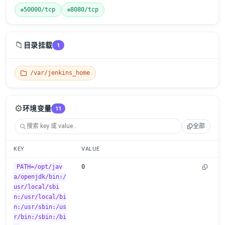
50000/tcp
8080/tcp
📁
目录挂载
1
/var/jenkins_home
⚙️
环境变量
11
全部
KEY
VALUE
PATH=/opt/jav
0
a/openjdk/bin:/
usr/local/sbi
n:/usr/local/bi
n:/usr/sbin:/us
r/bin:/sbin:/bi