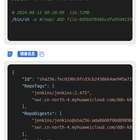
# 2024-08-13 08:20:09  116.51MB 
/bin/sh -c 
#(nop) ADD file:0d5bdf84bbcdfa95d4219053
镜像信息
{
"Id"
:
"sha256:fec0190c0fcd3cb2438664ae945a719ea
"RepoTags"
:
[
"jenkins/jenkins:2.475"
,
"swr.cn-north-4.myhuaweicloud.com/ddn-k8s/d
]
,
"RepoDigests"
:
[
"jenkins/jenkins@sha256:ada8600f00d8989b640
"swr.cn-north-4.myhuaweicloud.com/ddn-k8s/d
]
,