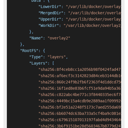
"Data"
:
{
"LowerDir"
:
"/var/lib/docker/overlay2/0
"MergedDir"
:
"/var/lib/docker/overlay2/
"UpperDir"
:
"/var/lib/docker/overlay2/9
"WorkDir"
:
"/var/lib/docker/overlay2/97
}
,
"Name"
:
"overlay2"
}
,
"RootFS"
:
{
"Type"
:
"layers"
,
"Layers"
:
[
"sha256:8f4ceb8cc1a2056b98f0424fad4715d
"sha256:af6ecf3c3142823d84ceb3144db16af
"sha256:860c24f9b2fb6f2363f4d1ddcd7560e
"sha256:16f1ed8e83b6fcf51e9da94b5a367bf
"sha256:c822abc4be771c3f8440335ec6f7cf2
"sha256:4449bc15a4cdb9e2889aa1f09992460
"sha256:bf2e51a2248f5173c7aed255da69514
"sha256:6b6074dc63ba733a5cf4ba9c081e219
"sha256:c679615107013197fabd4d943464070
"sha256:3b6f9151be28d5603467b8779d24793