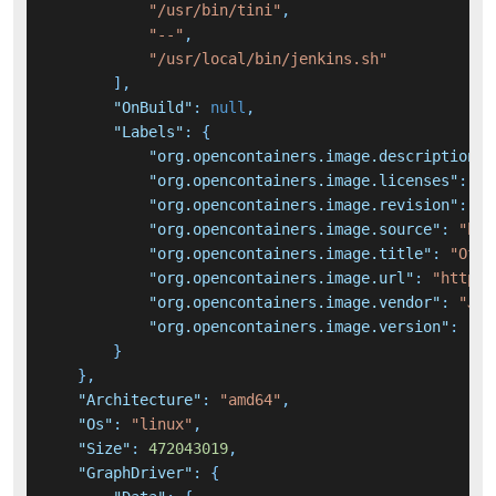
"/usr/bin/tini"
,
"--"
,
"/usr/local/bin/jenkins.sh"
]
,
"OnBuild"
:
null
,
"Labels"
:
{
"org.opencontainers.image.description"
:
"org.opencontainers.image.licenses"
:
"M
"org.opencontainers.image.revision"
:
"f
"org.opencontainers.image.source"
:
"htt
"org.opencontainers.image.title"
:
"Offi
"org.opencontainers.image.url"
:
"https:
"org.opencontainers.image.vendor"
:
"Jen
"org.opencontainers.image.version"
:
"2.
}
}
,
"Architecture"
:
"amd64"
,
"Os"
:
"linux"
,
"Size"
:
472043019
,
"GraphDriver"
:
{