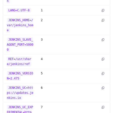
n
LANG=C.UTF-8
1
JENKINS_HOME=/
2
var/jenkins_hom
e
JENKINS_SLAVE_
3
AGENT_PORT=5000
0
REF=/usr/shar
4
e/jenkins/ref
JENKINS_VERSIO
5
N=2.475
JENKINS_UC=htt
6
ps://updates.je
nkins.io
JENKINS_UC_EXP
7
ERIMENTAL=http