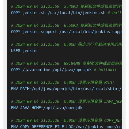
# 2024-09-04 21:25:59  2.40KB 复制新文件或目录到容器中
COPY jenkins.sh /usr/local/bin/jenkins.sh 
# buildki
# 2024-09-04 21:25:58  6.50KB 复制新文件或目录到容器中
COPY jenkins-support /usr/local/bin/jenkins-support
# 2024-09-04 21:25:58  0.00B 指定运行容器时使用的用户
USER jenkins

# 2024-09-04 21:25:58  89.84MB 复制新文件或目录到容器
COPY /javaruntime /opt/java/openjdk 
# buildkit
# 2024-09-04 21:25:20  0.00B 设置环境变量 PATH
ENV PATH=/opt/java/openjdk/bin:/usr/local/sbin:/usr
# 2024-09-04 21:25:20  0.00B 设置环境变量 JAVA_HOME
ENV JAVA_HOME=/opt/java/openjdk

# 2024-09-04 21:25:20  0.00B 设置环境变量 COPY_REFERE
ENV COPY_REFERENCE_FILE_LOG=/var/jenkins_home/copy_