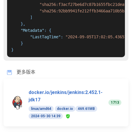
"sha256:f3acf27be6d7c87b1655fbc21deafc0
"sha256:92bb9941fe212ffb3466aa710b5b32e
]
}
,
"Metadata"
:
{
"LastTagTime"
:
"2024-09-05T17:02:05.4365701
}
}
更多版本
docker.io/jenkins/jenkins:2.452.1-
jdk17
1713
linux/amd64
docker.io
469.61MB
2024-05-30 14:39