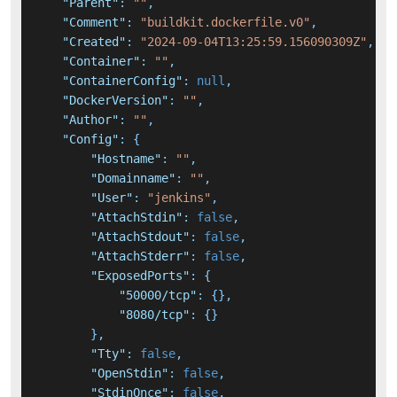
"Parent"
:
""
,
"Comment"
:
"buildkit.dockerfile.v0"
,
"Created"
:
"2024-09-04T13:25:59.156090309Z"
,
"Container"
:
""
,
"ContainerConfig"
:
null
,
"DockerVersion"
:
""
,
"Author"
:
""
,
"Config"
:
{
"Hostname"
:
""
,
"Domainname"
:
""
,
"User"
:
"jenkins"
,
"AttachStdin"
:
false
,
"AttachStdout"
:
false
,
"AttachStderr"
:
false
,
"ExposedPorts"
:
{
"50000/tcp"
:
{
}
,
"8080/tcp"
:
{
}
}
,
"Tty"
:
false
,
"OpenStdin"
:
false
,
"StdinOnce"
:
false
,