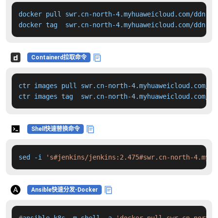
docker pull swr.cn-north-4.myhuaweicloud.com/ddn-k8
docker tag  swr.cn-north-4.myhuaweicloud.com/ddn-k8
Containerd拉取命令
ctr images pull swr.cn-north-4.myhuaweicloud.com/dd
ctr images tag  swr.cn-north-4.myhuaweicloud.com/dd
Shell快速替换命令
sed -i 
's#jenkins/jenkins:2.475#swr.cn-north-4.myhu
Ansible快速分发-Docker