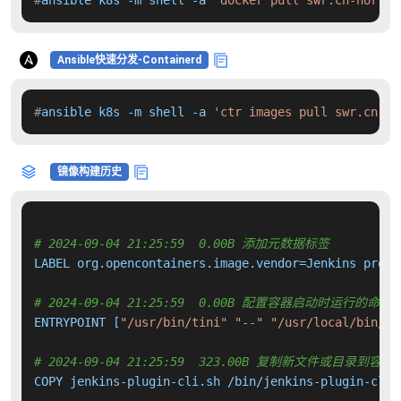
#
ansible k8s -m shell -a 
'docker pull swr.cn-north-
Ansible快速分发-Containerd
#
ansible k8s -m shell -a 
'ctr images pull swr.cn-no
镜像构建历史
# 2024-09-04 21:25:59  0.00B 添加元数据标签
LABEL org.opencontainers.image.vendor=Jenkins proje
# 2024-09-04 21:25:59  0.00B 配置容器启动时运行的命令
ENTRYPOINT [
"/usr/bin/tini"
"--"
"/usr/local/bin/je
# 2024-09-04 21:25:59  323.00B 复制新文件或目录到容器
COPY jenkins-plugin-cli.sh /bin/jenkins-plugin-cli 