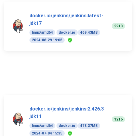
docker.io/jenkins/jenkins:latest-
jdk17
2913
linux/amd64
docker.io
469.43MB
2024-06-29 19:05
docker.io/jenkins/jenkins:2.426.3-
jdk11
1216
linux/amd64
docker.io
478.37MB
2024-07-04 15:35