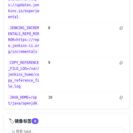
s://updates.jen
kins.io/experim
ental
JENKINS_INCREM
8
ENTALS_REPO_MIR
ROR=https://rep
o.jenkins-ci.or
g/incrementals
COPY_REFERENCE
9
_FILE_LOG=/var/
jenkins_home/co
py_reference_fi
le.log
JAVA_HOME=/op
10
t/java/openjdk
🏷️
镜像标签
8