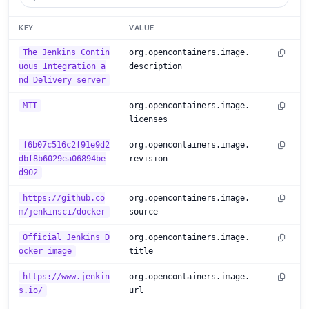
KEY
VALUE
The Jenkins Contin
org.opencontainers.image.
uous Integration a
description
nd Delivery server
MIT
org.opencontainers.image.
licenses
f6b07c516c2f91e9d2
org.opencontainers.image.
dbf8b6029ea06894be
revision
d902
https://github.co
org.opencontainers.image.
m/jenkinsci/docker
source
Official Jenkins D
org.opencontainers.image.
ocker image
title
https://www.jenkin
org.opencontainers.image.
s.io/
url