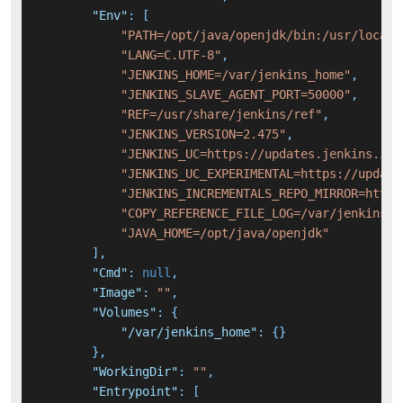
"Env"
:
[
"PATH=/opt/java/openjdk/bin:/usr/local/
"LANG=C.UTF-8"
,
"JENKINS_HOME=/var/jenkins_home"
,
"JENKINS_SLAVE_AGENT_PORT=50000"
,
"REF=/usr/share/jenkins/ref"
,
"JENKINS_VERSION=2.475"
,
"JENKINS_UC=https://updates.jenkins.io"
"JENKINS_UC_EXPERIMENTAL=https://update
"JENKINS_INCREMENTALS_REPO_MIRROR=https
"COPY_REFERENCE_FILE_LOG=/var/jenkins_h
"JAVA_HOME=/opt/java/openjdk"
]
,
"Cmd"
:
null
,
"Image"
:
""
,
"Volumes"
:
{
"/var/jenkins_home"
:
{
}
}
,
"WorkingDir"
:
""
,
"Entrypoint"
:
[