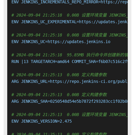
ENV JENKINS_INCREMENTALS_REPO_MIRROR=https://repo.j
# 2024-09-04 21:25:18  0.00B 设置环境变量 JENKINS_UC_
ENV JENKINS_UC_EXPERIMENTAL=https://updates.jenkins.
# 2024-09-04 21:25:18  0.00B 设置环境变量 JENKINS_UC
ENV JENKINS_UC=https://updates.jenkins.io

# 2024-09-04 21:25:18  95.85MB 执行命令并创建新的镜像
RUN |13 TARGETARCH=amd64 COMMIT_SHA=f6b07c516c2f91e
# 2024-09-04 21:25:13  0.00B 定义构建参数
ARG JENKINS_URL=https://repo.jenkins-ci.org/public/
# 2024-09-04 21:25:13  0.00B 定义构建参数
ARG JENKINS_SHA=0250548d54e5b7872f293283cc1f02b0847
# 2024-09-04 21:25:13  0.00B 设置环境变量 JENKINS_VER
ENV JENKINS_VERSION=2.475

# 2024-09-04 21:25:13  0.00B 定义构建参数