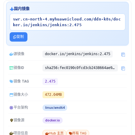
国内镜像
swr.cn-north-4.myhuaweicloud.com/ddn-k8s/doc
ker.io/jenkins/jenkins:2.475
复制
源镜像
docker.io/jenkins/jenkins:2.475
镜像ID
sha256:fec0190c0fcd3cb2438664ae945a719eae94a1e1970454852dc1a3ce527b00f0
镜像 TAG
2.475
镜像大小
472.04MB
平台架构
linux/amd64
镜像源
docker.io
项目信息
Hub 主页
所有 TAG