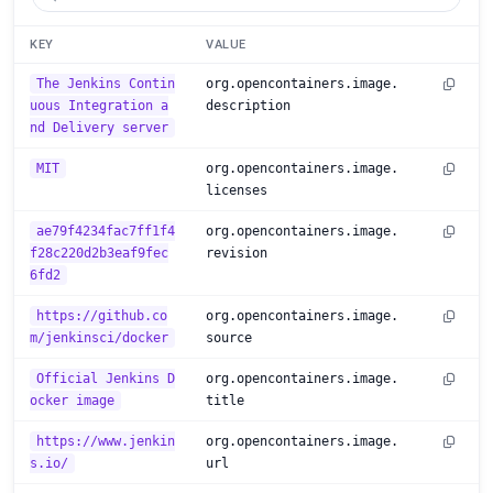
KEY
VALUE
The Jenkins Contin
org.opencontainers.image.
uous Integration a
description
nd Delivery server
MIT
org.opencontainers.image.
licenses
ae79f4234fac7ff1f4
org.opencontainers.image.
f28c220d2b3eaf9fec
revision
6fd2
https://github.co
org.opencontainers.image.
m/jenkinsci/docker
source
Official Jenkins D
org.opencontainers.image.
ocker image
title
https://www.jenkin
org.opencontainers.image.
s.io/
url