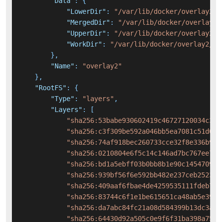
"Data"
:
{
"LowerDir"
:
"/var/lib/docker/overlay2/4
"MergedDir"
:
"/var/lib/docker/overlay2/
"UpperDir"
:
"/var/lib/docker/overlay2/b
"WorkDir"
:
"/var/lib/docker/overlay2/b5
}
,
"Name"
:
"overlay2"
}
,
"RootFS"
:
{
"Type"
:
"layers"
,
"Layers"
:
[
"sha256:53babe930602419c46727120034c374
"sha256:c3f309be592a046bb5ea7081c51d0f0
"sha256:74af918bec260733cce32f8e336b96f
"sha256:0210804e6f5c14c146ad7bc767ee777
"sha256:bd1a5ebff03b0bb8b1e90c145470907
"sha256:939bf56f6e592bb482e237ceb2523f2
"sha256:409aaf6fbae4de4259535111fdeb791
"sha256:83744c6f1e1be615651ca48ab5e39d4
"sha256:da7abc84fc21a08d584399b13dc3a02
"sha256:64430d92a505c0e9f6f31ba398a756e