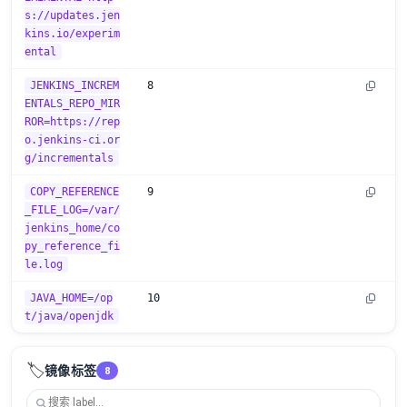
s://updates.jen
kins.io/experim
ental
JENKINS_INCREM
8
ENTALS_REPO_MIR
ROR=https://rep
o.jenkins-ci.or
g/incrementals
COPY_REFERENCE
9
_FILE_LOG=/var/
jenkins_home/co
py_reference_fi
le.log
JAVA_HOME=/op
10
t/java/openjdk
🏷️
镜像标签
8