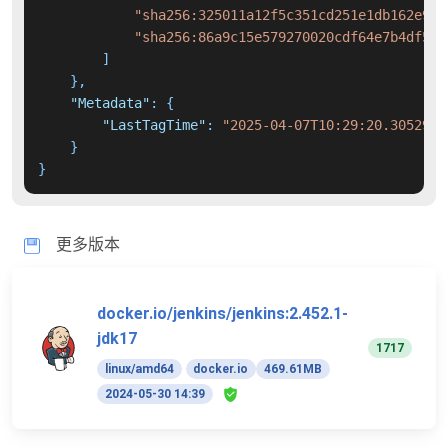
"sha256:325011a12f5c351cd251e1db162e951
"sha256:86a9c15e579270020cdf64e7b4df518
]
}
,
"Metadata"
:
{
"LastTagTime"
:
"2025-04-07T10:29:20.3052987
}
}
更多版本
docker.io/jenkins/jenkins:2.452.1-
jdk17
1717
linux/amd64
docker.io
469.61MB
2024-05-30 14:39