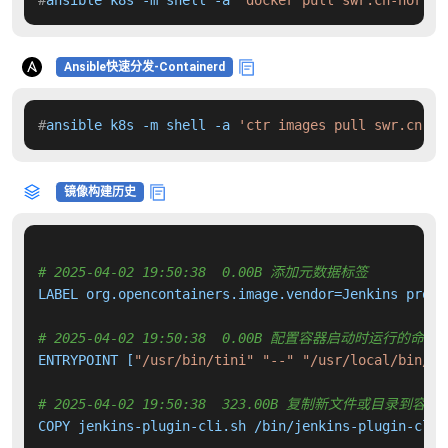
#
ansible k8s -m shell -a 
'docker pull swr.cn-north-
Ansible快速分发-Containerd
#
ansible k8s -m shell -a 
'ctr images pull swr.cn-no
镜像构建历史
# 2025-04-02 19:50:38  0.00B 添加元数据标签
LABEL org.opencontainers.image.vendor=Jenkins proje
# 2025-04-02 19:50:38  0.00B 配置容器启动时运行的命令
ENTRYPOINT [
"/usr/bin/tini"
"--"
"/usr/local/bin/je
# 2025-04-02 19:50:38  323.00B 复制新文件或目录到容器
COPY jenkins-plugin-cli.sh /bin/jenkins-plugin-cli 