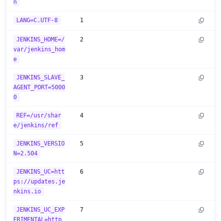
n
LANG=C.UTF-8
1
JENKINS_HOME=/
2
var/jenkins_hom
e
JENKINS_SLAVE_
3
AGENT_PORT=5000
0
REF=/usr/shar
4
e/jenkins/ref
JENKINS_VERSIO
5
N=2.504
JENKINS_UC=htt
6
ps://updates.je
nkins.io
JENKINS_UC_EXP
7
ERIMENTAL=http