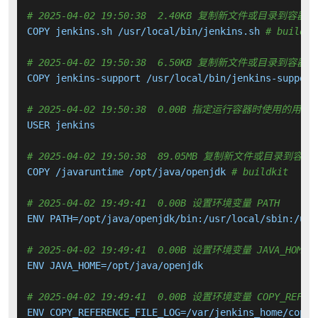
# 2025-04-02 19:50:38  2.40KB 复制新文件或目录到容器中
COPY jenkins.sh /usr/local/bin/jenkins.sh 
# buildki
# 2025-04-02 19:50:38  6.50KB 复制新文件或目录到容器中
COPY jenkins-support /usr/local/bin/jenkins-support
# 2025-04-02 19:50:38  0.00B 指定运行容器时使用的用户
USER jenkins

# 2025-04-02 19:50:38  89.05MB 复制新文件或目录到容器
COPY /javaruntime /opt/java/openjdk 
# buildkit
# 2025-04-02 19:49:41  0.00B 设置环境变量 PATH
ENV PATH=/opt/java/openjdk/bin:/usr/local/sbin:/usr
# 2025-04-02 19:49:41  0.00B 设置环境变量 JAVA_HOME
ENV JAVA_HOME=/opt/java/openjdk

# 2025-04-02 19:49:41  0.00B 设置环境变量 COPY_REFERE
ENV COPY_REFERENCE_FILE_LOG=/var/jenkins_home/copy_