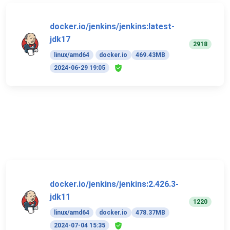
docker.io/jenkins/jenkins:latest-
jdk17
2918
linux/amd64
docker.io
469.43MB
2024-06-29 19:05
docker.io/jenkins/jenkins:2.426.3-
jdk11
1220
linux/amd64
docker.io
478.37MB
2024-07-04 15:35