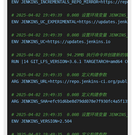
ENV JENKINS_INCREMENTALS_REPO_MIRROR=https://repo.j
# 2025-04-02 19:49:39  0.00B 设置环境变量 JENKINS_UC_
ENV JENKINS_UC_EXPERIMENTAL=https://updates.jenkins.
# 2025-04-02 19:49:39  0.00B 设置环境变量 JENKINS_UC
ENV JENKINS_UC=https://updates.jenkins.io

# 2025-04-02 19:49:39  94.29MB 执行命令并创建新的镜像
RUN |14 GIT_LFS_VERSION=3.6.1 TARGETARCH=amd64 COMM
# 2025-04-02 19:49:35  0.00B 定义构建参数
ARG JENKINS_URL=https://repo.jenkins-ci.org/public/
# 2025-04-02 19:49:35  0.00B 定义构建参数
ARG JENKINS_SHA=efc91d6be8d79dd078e7f930fc4a5f13560
# 2025-04-02 19:49:35  0.00B 设置环境变量 JENKINS_VER
ENV JENKINS_VERSION=2.504

# 2025-04-02 19:49:35  0.00B 定义构建参数