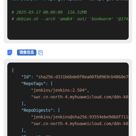
# 2025-03-17 08:00:00  116.52MB 
# debian.sh --arch 'amd64' out/ 'bookworm' '@174216
镜像信息
{
"Id"
:
"sha256:d331b6bde0f8ea00fb8969cb4860e7519
"RepoTags"
:
[
"jenkins/jenkins:2.504"
,
"swr.cn-north-4.myhuaweicloud.com/ddn-k8s/d
]
,
"RepoDigests"
:
[
"jenkins/jenkins@sha256:93554ebe9d60f711c63
"swr.cn-north-4.myhuaweicloud.com/ddn-k8s/d
]
,