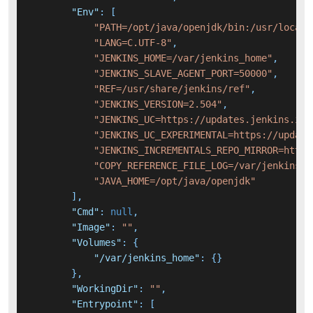
"Env"
:
[
"PATH=/opt/java/openjdk/bin:/usr/local/
"LANG=C.UTF-8"
,
"JENKINS_HOME=/var/jenkins_home"
,
"JENKINS_SLAVE_AGENT_PORT=50000"
,
"REF=/usr/share/jenkins/ref"
,
"JENKINS_VERSION=2.504"
,
"JENKINS_UC=https://updates.jenkins.io"
"JENKINS_UC_EXPERIMENTAL=https://update
"JENKINS_INCREMENTALS_REPO_MIRROR=https
"COPY_REFERENCE_FILE_LOG=/var/jenkins_h
"JAVA_HOME=/opt/java/openjdk"
]
,
"Cmd"
:
null
,
"Image"
:
""
,
"Volumes"
:
{
"/var/jenkins_home"
:
{
}
}
,
"WorkingDir"
:
""
,
"Entrypoint"
:
[