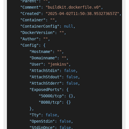
"Parent"
:
""
,
"Comment"
:
"buildkit.dockerfile.v0"
,
"Created"
:
"2025-04-02T11:50:38.953273657Z"
,
"Container"
:
""
,
"ContainerConfig"
:
null
,
"DockerVersion"
:
""
,
"Author"
:
""
,
"Config"
:
{
"Hostname"
:
""
,
"Domainname"
:
""
,
"User"
:
"jenkins"
,
"AttachStdin"
:
false
,
"AttachStdout"
:
false
,
"AttachStderr"
:
false
,
"ExposedPorts"
:
{
"50000/tcp"
:
{
}
,
"8080/tcp"
:
{
}
}
,
"Tty"
:
false
,
"OpenStdin"
:
false
,
"StdinOnce"
:
false
,