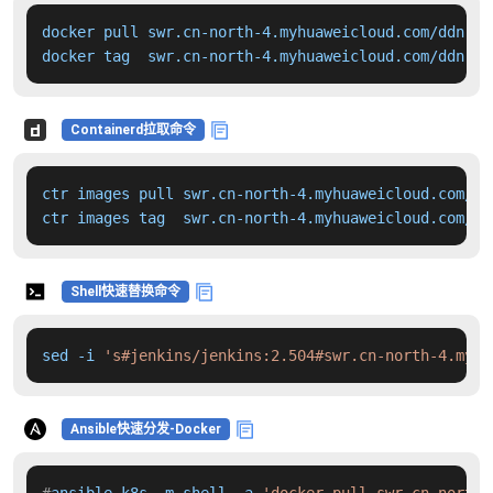
docker pull swr.cn-north-4.myhuaweicloud.com/ddn-k8
docker tag  swr.cn-north-4.myhuaweicloud.com/ddn-k8
Containerd拉取命令
ctr images pull swr.cn-north-4.myhuaweicloud.com/dd
ctr images tag  swr.cn-north-4.myhuaweicloud.com/dd
Shell快速替换命令
sed -i 
's#jenkins/jenkins:2.504#swr.cn-north-4.myhu
Ansible快速分发-Docker