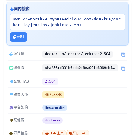
国内镜像
swr.cn-north-4.myhuaweicloud.com/ddn-k8s/doc
ker.io/jenkins/jenkins:2.504
复制
源镜像
docker.io/jenkins/jenkins:2.504
镜像ID
sha256:d331b6bde0f8ea00fb8969cb4860e7519ba531e647bf89b57adeffe6b7da2c92
镜像 TAG
2.504
镜像大小
467.38MB
平台架构
linux/amd64
镜像源
docker.io
项目信息
Hub 主页
所有 TAG