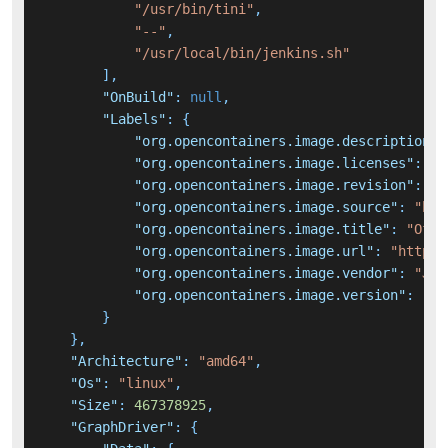
"/usr/bin/tini"
,
"--"
,
"/usr/local/bin/jenkins.sh"
]
,
"OnBuild"
:
null
,
"Labels"
:
{
"org.opencontainers.image.description"
:
"org.opencontainers.image.licenses"
:
"M
"org.opencontainers.image.revision"
:
"a
"org.opencontainers.image.source"
:
"htt
"org.opencontainers.image.title"
:
"Offi
"org.opencontainers.image.url"
:
"https:
"org.opencontainers.image.vendor"
:
"Jen
"org.opencontainers.image.version"
:
"2.
}
}
,
"Architecture"
:
"amd64"
,
"Os"
:
"linux"
,
"Size"
:
467378925
,
"GraphDriver"
:
{