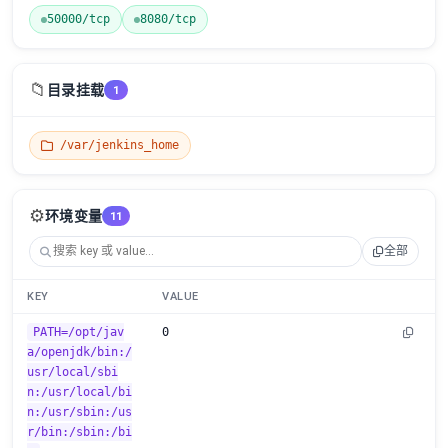
50000/tcp
8080/tcp
📁
目录挂载
1
/var/jenkins_home
⚙️
环境变量
11
全部
KEY
VALUE
PATH=/opt/jav
0
a/openjdk/bin:/
usr/local/sbi
n:/usr/local/bi
n:/usr/sbin:/us
r/bin:/sbin:/bi