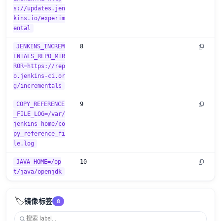
s://updates.jen
kins.io/experim
ental
JENKINS_INCREM
8
ENTALS_REPO_MIR
ROR=https://rep
o.jenkins-ci.or
g/incrementals
COPY_REFERENCE
9
_FILE_LOG=/var/
jenkins_home/co
py_reference_fi
le.log
JAVA_HOME=/op
10
t/java/openjdk
🏷️
镜像标签
8