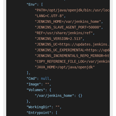
"Env"
:
[
"PATH=/opt/java/openjdk/bin:/usr/local/
"LANG=C.UTF-8"
,
"JENKINS_HOME=/var/jenkins_home"
,
"JENKINS_SLAVE_AGENT_PORT=50000"
,
"REF=/usr/share/jenkins/ref"
,
"JENKINS_VERSION=2.513"
,
"JENKINS_UC=https://updates.jenkins.io"
"JENKINS_UC_EXPERIMENTAL=https://update
"JENKINS_INCREMENTALS_REPO_MIRROR=https
"COPY_REFERENCE_FILE_LOG=/var/jenkins_h
"JAVA_HOME=/opt/java/openjdk"
]
,
"Cmd"
:
null
,
"Image"
:
""
,
"Volumes"
:
{
"/var/jenkins_home"
:
{
}
}
,
"WorkingDir"
:
""
,
"Entrypoint"
:
[