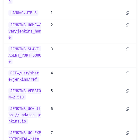
n
LANG=C.UTF-8
1
JENKINS_HOME=/
2
var/jenkins_hom
e
JENKINS_SLAVE_
3
AGENT_PORT=5000
0
REF=/usr/shar
4
e/jenkins/ref
JENKINS_VERSIO
5
N=2.513
JENKINS_UC=htt
6
ps://updates.je
nkins.io
JENKINS_UC_EXP
7
ERIMENTAL=http