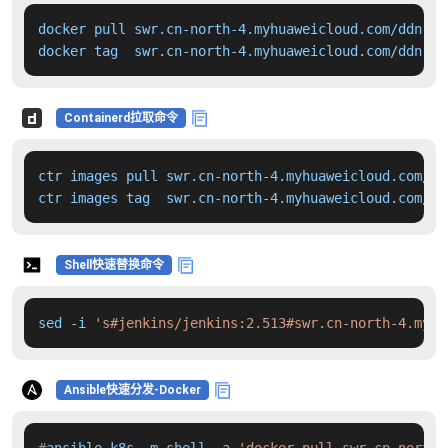
docker pull swr.cn-north-4.myhuaweicloud.com/ddn-k8
docker tag  swr.cn-north-4.myhuaweicloud.com/ddn-k8
Containerd拉取命令
ctr images pull swr.cn-north-4.myhuaweicloud.com/dd
ctr images tag  swr.cn-north-4.myhuaweicloud.com/dd
Shell快速替换命令
sed -i 
's#jenkins/jenkins:2.513#swr.cn-north-4.myhu
Ansible快速分发-Docker