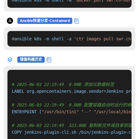
#
ansible k8s -m shell -a 
'docker pull swr.cn-north-
Ansible快速分发-Containerd
#
ansible k8s -m shell -a 
'ctr images pull swr.cn-no
镜像构建历史
# 2025-06-03 22:19:49  0.00B 添加元数据标签
LABEL org.opencontainers.image.vendor=Jenkins proje
# 2025-06-03 22:19:49  0.00B 配置容器启动时运行的命令
ENTRYPOINT [
"/usr/bin/tini"
"--"
"/usr/local/bin/je
# 2025-06-03 22:19:49  323.00B 复制新文件或目录到容器
COPY jenkins-plugin-cli.sh /bin/jenkins-plugin-cli 