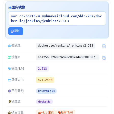
国内镜像
swr.cn-north-4.myhuaweicloud.com/ddn-k8s/doc
ker.io/jenkins/jenkins:2.513
复制
源镜像
docker.io/jenkins/jenkins:2.513
镜像ID
sha256:32688fa098c807ad40830c8871bec2c95be6cfc7566495d09f8cccc32b84143f
镜像 TAG
2.513
镜像大小
471.24MB
平台架构
linux/amd64
镜像源
docker.io
项目信息
Hub 主页
所有 TAG