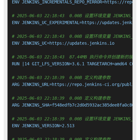
ENV JENKINS_INCREMENTALS_REPO_MIRROR=https://repo.j
# 2025-06-03 22:18:43  0.00B 设置环境变量 JENKINS_UC_
ENV JENKINS_UC_EXPERIMENTAL=https://updates.jenkins.
# 2025-06-03 22:18:43  0.00B 设置环境变量 JENKINS_UC
ENV JENKINS_UC=https://updates.jenkins.io

# 2025-06-03 22:18:43  87.44MB 执行命令并创建新的镜像
RUN |14 GIT_LFS_VERSION=3.6.1 TARGETARCH=amd64 COMM
# 2025-06-03 22:18:39  0.00B 定义构建参数
ARG JENKINS_URL=https://repo.jenkins-ci.org/public/
# 2025-06-03 22:18:39  0.00B 定义构建参数
ARG JENKINS_SHA=f548edfb7c2d0d5932ac385dee8fa0c80c2
# 2025-06-03 22:18:39  0.00B 设置环境变量 JENKINS_VER
ENV JENKINS_VERSION=2.513

# 2025-06-03 22:18:39  0.00B 定义构建参数