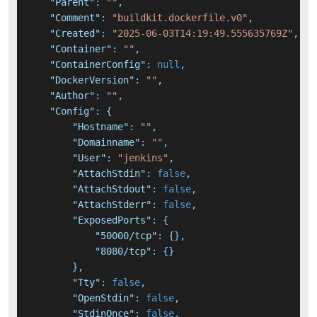
"Parent"
:
""
,
"Comment"
:
"buildkit.dockerfile.v0"
,
"Created"
:
"2025-06-03T14:19:49.555635769Z"
,
"Container"
:
""
,
"ContainerConfig"
:
null
,
"DockerVersion"
:
""
,
"Author"
:
""
,
"Config"
:
{
"Hostname"
:
""
,
"Domainname"
:
""
,
"User"
:
"jenkins"
,
"AttachStdin"
:
false
,
"AttachStdout"
:
false
,
"AttachStderr"
:
false
,
"ExposedPorts"
:
{
"50000/tcp"
:
{
}
,
"8080/tcp"
:
{
}
}
,
"Tty"
:
false
,
"OpenStdin"
:
false
,
"StdinOnce"
:
false
,