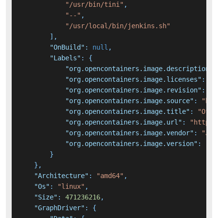
"/usr/bin/tini"
,
"--"
,
"/usr/local/bin/jenkins.sh"
]
,
"OnBuild"
:
null
,
"Labels"
:
{
"org.opencontainers.image.description"
:
"org.opencontainers.image.licenses"
:
"M
"org.opencontainers.image.revision"
:
"f
"org.opencontainers.image.source"
:
"htt
"org.opencontainers.image.title"
:
"Offi
"org.opencontainers.image.url"
:
"https:
"org.opencontainers.image.vendor"
:
"Jen
"org.opencontainers.image.version"
:
"2.
}
}
,
"Architecture"
:
"amd64"
,
"Os"
:
"linux"
,
"Size"
:
471236216
,
"GraphDriver"
:
{