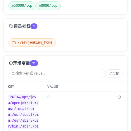
50000/tcp
8080/tcp
📁
目录挂载
1
/var/jenkins_home
⚙️
环境变量
11
全部
KEY
VALUE
PATH=/opt/jav
0
a/openjdk/bin:/
usr/local/sbi
n:/usr/local/bi
n:/usr/sbin:/us
r/bin:/sbin:/bi