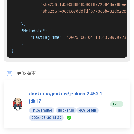
"sha256:1d50088848500f87725848a788eef46
"sha256:49ee087dddfdf877bc8b481de2e8503
]
}
,
"Metadata"
:
{
"LastTagTime"
:
"2025-06-04T13:43:09.9723739
}
}
更多版本
docker.io/jenkins/jenkins:2.452.1-
jdk17
1711
linux/amd64
docker.io
469.61MB
2024-05-30 14:39