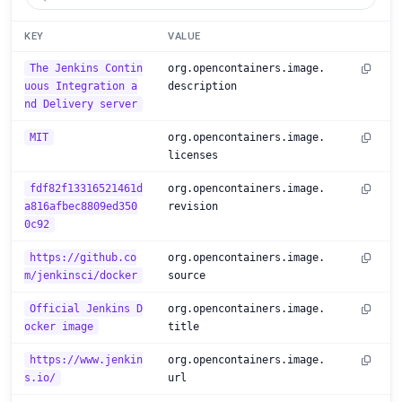
KEY
VALUE
The Jenkins Contin
org.opencontainers.image.
uous Integration a
description
nd Delivery server
MIT
org.opencontainers.image.
licenses
fdf82f13316521461d
org.opencontainers.image.
a816afbec8809ed350
revision
0c92
https://github.co
org.opencontainers.image.
m/jenkinsci/docker
source
Official Jenkins D
org.opencontainers.image.
ocker image
title
https://www.jenkin
org.opencontainers.image.
s.io/
url