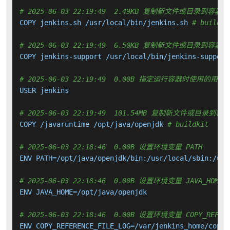
# 2025-06-03 22:19:49  2.49KB 复制新文件或目录到容器中
COPY jenkins.sh /usr/local/bin/jenkins.sh 
# buildki
# 2025-06-03 22:19:49  6.50KB 复制新文件或目录到容器中
COPY jenkins-support /usr/local/bin/jenkins-support
# 2025-06-03 22:19:49  0.00B 指定运行容器时使用的用户
USER jenkins

# 2025-06-03 22:19:49  101.54MB 复制新文件或目录到容
COPY /javaruntime /opt/java/openjdk 
# buildkit
# 2025-06-03 22:18:46  0.00B 设置环境变量 PATH
ENV PATH=/opt/java/openjdk/bin:/usr/local/sbin:/usr
# 2025-06-03 22:18:46  0.00B 设置环境变量 JAVA_HOME
ENV JAVA_HOME=/opt/java/openjdk

# 2025-06-03 22:18:46  0.00B 设置环境变量 COPY_REFERE
ENV COPY_REFERENCE_FILE_LOG=/var/jenkins_home/copy_