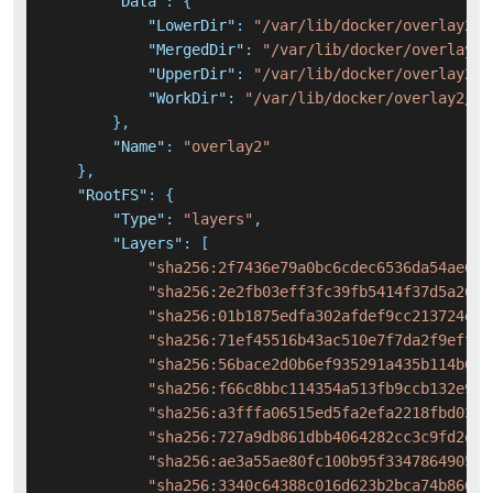
"Data"
:
{
"LowerDir"
:
"/var/lib/docker/overlay2/5
"MergedDir"
:
"/var/lib/docker/overlay2/
"UpperDir"
:
"/var/lib/docker/overlay2/5
"WorkDir"
:
"/var/lib/docker/overlay2/59
}
,
"Name"
:
"overlay2"
}
,
"RootFS"
:
{
"Type"
:
"layers"
,
"Layers"
:
[
"sha256:2f7436e79a0bc6cdec6536da54ae6a5
"sha256:2e2fb03eff3fc39fb5414f37d5a2632
"sha256:01b1875edfa302afdef9cc213724e17
"sha256:71ef45516b43ac510e7f7da2f9eff83
"sha256:56bace2d0b6ef935291a435b114b603
"sha256:f66c8bbc114354a513fb9ccb132e901
"sha256:a3fffa06515ed5fa2efa2218fbd033f
"sha256:727a9db861dbb4064282cc3c9fd2ec5
"sha256:ae3a55ae80fc100b95f334786490509
"sha256:3340c64388c016d623b2bca74b8664a