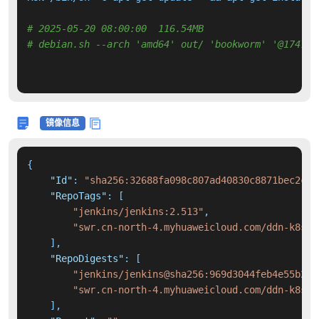
# 2025-05-20 08:00:00  116.54MB 
# debian.sh --arch 'amd64' out/ 'bookworm' '@174769
镜像信息
{
"Id"
:
"sha256:32688fa098c807ad40830c8871bec2c95
"RepoTags"
:
[
"jenkins/jenkins:2.513"
,
"swr.cn-north-4.myhuaweicloud.com/ddn-k8s/d
]
,
"RepoDigests"
:
[
"jenkins/jenkins@sha256:969d3044feb4e55b2d5
"swr.cn-north-4.myhuaweicloud.com/ddn-k8s/d
]
,